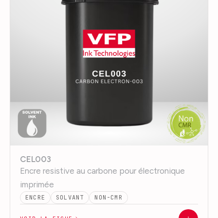
CEL003
Encre resistive au carbone pour électronique
imprimée
ENCRE
SOLVANT
NON-CMR