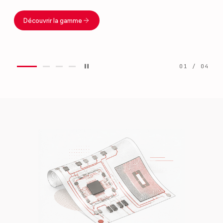
Découvrir la gamme
0
1
/ 0
4