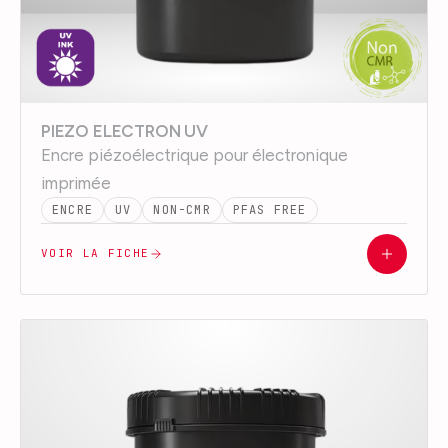
PIEZO ELECTRON UV
Encre piézoélectrique pour électronique
imprimée
ENCRE
UV
NON-CMR
PFAS FREE
VOIR LA FICHE