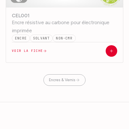
CEL001
Encre résistive au carbone pour électronique
imprimée
ENCRE
SOLVANT
NON-CMR
VOIR LA FICHE
Encres & Vernis
SINCE 1989
SINCE 1989 · VFP
VFP Ink
Technologies