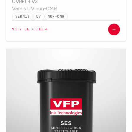
UVRELR V3
Vernis UV non-CMR
VERNIS
UV
NON-CMR
VOIR LA FICHE