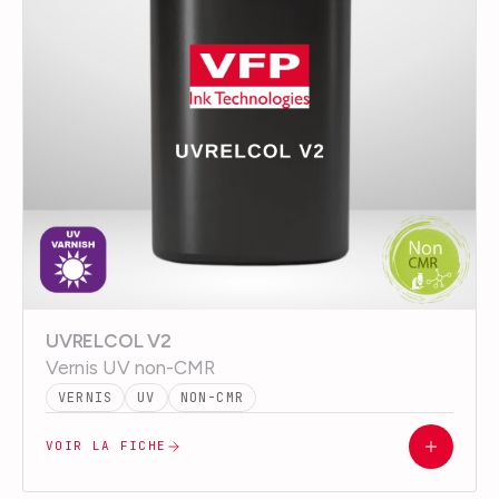
UVRELCOL V2
Vernis UV non-CMR
VERNIS
UV
NON-CMR
VOIR LA FICHE