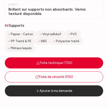
ASPECT
Brillant sur supports non absorbants. Vernis
texturé disponible.
Supports
02
Papier - Carton
Vinyl adhésif
PVC
PP Traité & PE
ABS
Polyester traité
Métaux laqués
Fiche technique (TDS)
Fiche de sécurité (FDS)
Ajouter à ma demande