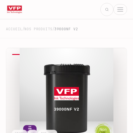
/
/
ACCUEIL
NOS PRODUITS
39000NF V2