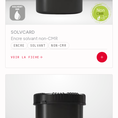
SOLVCARD
Encre solvant non-CMR
ENCRE
SOLVANT
NON-CMR
VOIR LA FICHE