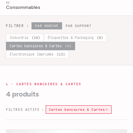
02
Consommables
FILTRER :
PAR MARCHÉ
PAR SUPPORT
Industrie
Étiquettes & Packaging
(
10
)
(
8
)
Cartes bancaires & Cartes
(
4
)
Électronique Imprimée
(
13
)
↳
·
CARTES BANCAIRES & CARTES
4
produits
FILTRES ACTIFS :
Cartes bancaires & Cartes