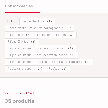
02
Consommables
TYPE :
Encre textile
(
1
)
Encre verre, tube et tampographie
(
7
)
Émulsions
Films capillaires
(
7
)
(
3
)
Films Inkjet
(
1
)
Ligne chimique : préparation écran
(
2
)
Ligne chimique : récupération écran
(
2
)
Ligne chimique : élimination images fantômes
(
2
)
Nettoyage écrans
Racles
(
7
)
(
2
)
02
·
CONSOMMABLES
35
produits