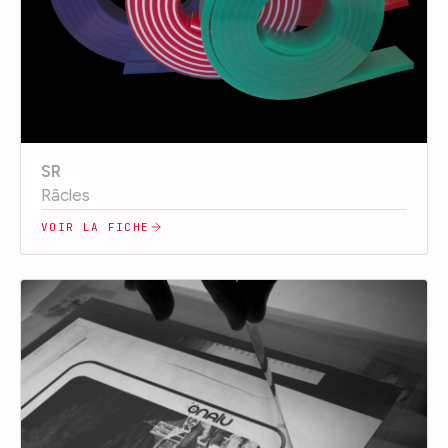
SR
Râcles
VOIR LA FICHE