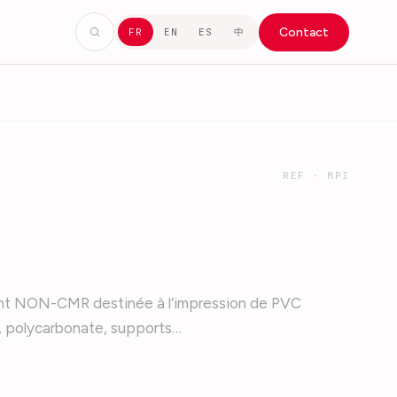
Contact
中
FR
EN
ES
REF ·
MPI
ant NON-CMR destinée à l’impression de PVC
e, polycarbonate, supports…