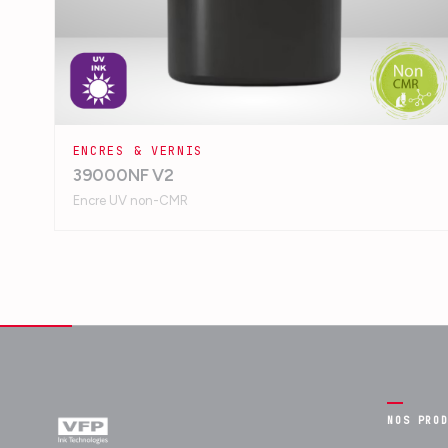
ENCRES & VERNIS
39000NF V2
Encre UV non-CMR
NOS PRO