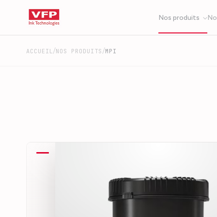
Nos produits
No
/
/
ACCUEIL
NOS PRODUITS
MPI