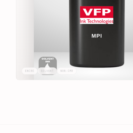
ENCRE
SOLVANT
NON-CMR