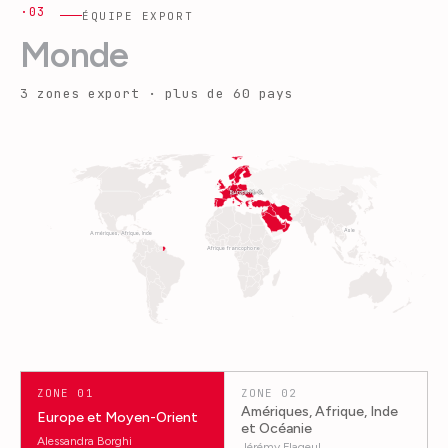
·03
ÉQUIPE EXPORT
Monde
3 zones export · plus de 60 pays
Europe, M.-O.
Asie
Amériques, Afrique, Inde
Afrique francophone
ZONE
01
ZONE
02
Amériques, Afrique, Inde
Europe et Moyen-Orient
et Océanie
Alessandra Borghi
Jérémy Flageul