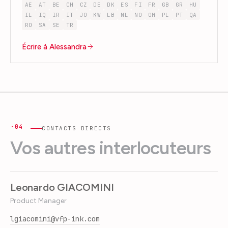
AE
AT
BE
CH
CZ
DE
DK
ES
FI
FR
GB
GR
HU
IL
IQ
IR
IT
JO
KW
LB
NL
NO
OM
PL
PT
QA
RO
SA
SE
TR
Écrire à Alessandra
·04
CONTACTS DIRECTS
Vos autres interlocuteurs
Leonardo GIACOMINI
Product Manager
lgiacomini@vfp-ink.com