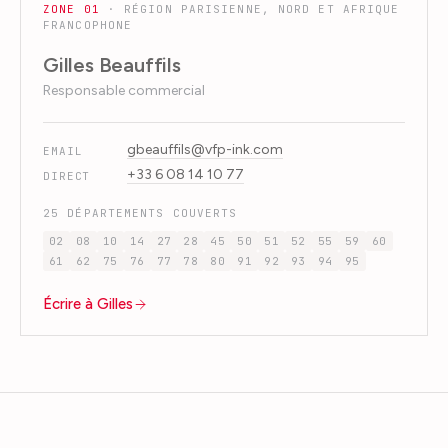
ZONE
01
·
RÉGION PARISIENNE, NORD ET AFRIQUE
FRANCOPHONE
Gilles Beauffils
Responsable commercial
gbeauffils@vfp-ink.com
EMAIL
+33 6 08 14 10 77
DIRECT
25
DÉPARTEMENTS COUVERTS
02
08
10
14
27
28
45
50
51
52
55
59
60
61
62
75
76
77
78
80
91
92
93
94
95
Écrire à Gilles