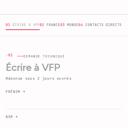
0
1
ÉCRIRE À VFP
0
2
FRANCE
0
3
MONDE
0
4
CONTACTS DIRECTS
·01
DEMANDE TECHNIQUE
Écrire à VFP
Réponse sous 2 jours ouvrés