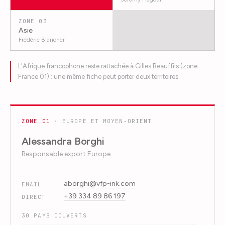
ZONE
03
Asie
Frédéric Blancher
L'Afrique francophone reste rattachée à Gilles Beauffils (zone
France 01) : une même fiche peut porter deux territoires.
ZONE
01
·
EUROPE ET MOYEN-ORIENT
Alessandra Borghi
Responsable export Europe
aborghi@vfp-ink.com
EMAIL
+39 334 89 86 197
DIRECT
30
PAYS COUVERTS