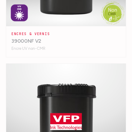
ENCRES & VERNIS
39000NF V2
Encre UV non-CMR