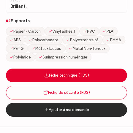
ASPECT
Brillant.
Supports
02
Papier - Carton
Vinyl adhésif
PVC
PLA
ABS
Polycarbonate
Polyester traité
PMMA
PETG
Métaux laqués
Métal Non-ferreux
Polyimide
Surimpression numérique
Fiche technique (TDS)
Fiche de sécurité (FDS)
Ajouter à ma demande