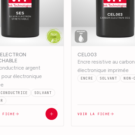
R ELECTRON
CEL003
CHABLE
Encre resistive au carbo
onductrice argent
électronique imprimée
e pour électronique
ENCRE
SOLVANT
NON-
ée
 CONDUCTRICE
SOLVANT
MR
A FICHE
VOIR LA FICHE