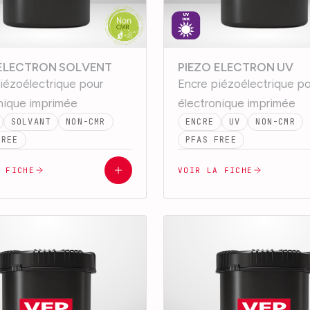
 ELECTRON SOLVENT
PIEZO ELECTRON UV
iézoélectrique pour
Encre piézoélectrique p
nique imprimée
électronique imprimée
SOLVANT
NON-CMR
ENCRE
UV
NON-CMR
FREE
PFAS FREE
A FICHE
VOIR LA FICHE