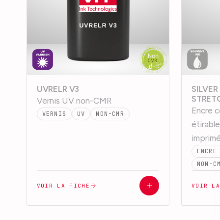
UVRELR V3
SILVE
STRET
Vernis UV non-CMR
Encre c
VERNIS
UV
NON-CMR
étirabl
imprim
ENCRE
NON-C
VOIR LA FICHE
VOIR L