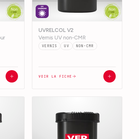
UVRELCOL V2
our
Vernis UV non-CMR
VERNIS
UV
NON-CMR
VOIR LA FICHE