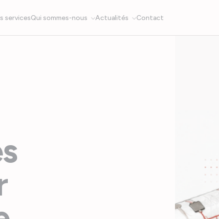
s services
Qui sommes-nous
Actualités
Contact
es
r
e