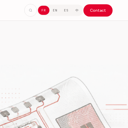
Contact
中
FR
EN
ES