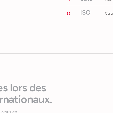
ISO
Cert
05
s lors des
rnationaux.
z-vous en