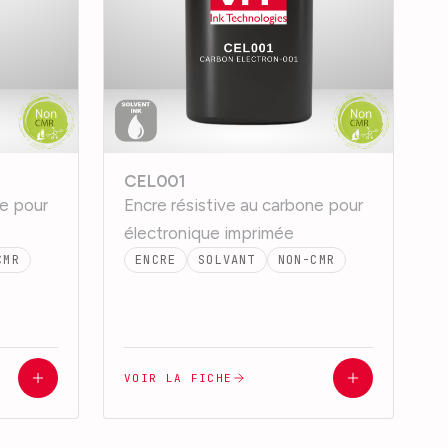
CEL001
ne pour
Encre résistive au carbone pour
électronique imprimée
CMR
ENCRE
SOLVANT
NON-CMR
VOIR LA FICHE