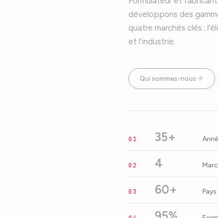
Formulateur et fabricant
développons des gammes
quatre marchés clés : l'é
et l'industrie.
Qui sommes-nous
35+
Anné
01
4
Marc
02
60+
Pays 
03
95%
Form
04