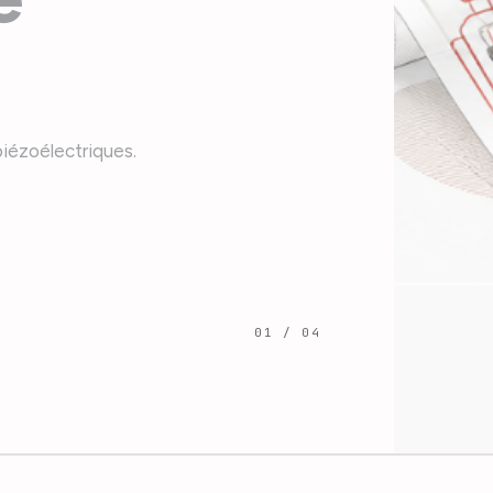
piézoélectriques.
0
1
/ 0
4