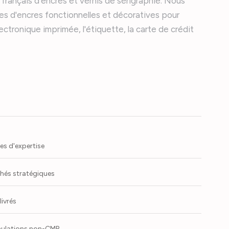
 français d'encres et vernis de sérigraphie. Nous
 d'encres fonctionnelles et décoratives pour
lectronique imprimée, l'étiquette, la carte de crédit
es d'expertise
hés stratégiques
livrés
ulations non-CMR