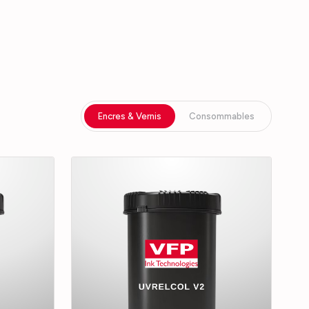
Encres & Vernis
Consommables