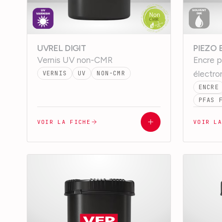
UVREL DIGIT
PIEZO
Vernis UV non-CMR
Encre p
électro
VERNIS
UV
NON-CMR
ENCRE
PFAS 
VOIR LA FICHE
VOIR L