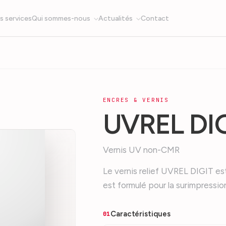
s services
Qui sommes-nous
Actualités
Contact
ENCRES & VERNIS
UVREL DI
Vernis UV non-CMR
Le vernis relief UVREL DIGIT es
est formulé pour la surimpressio
Caractéristiques
01