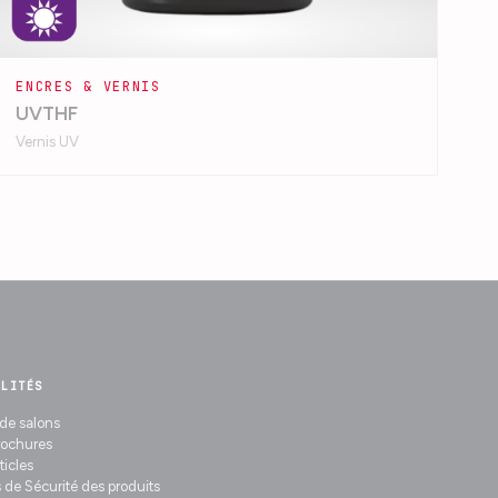
ENCRES & VERNIS
UVTHF
Vernis UV
ALITÉS
de salons
rochures
ticles
 de Sécurité des produits