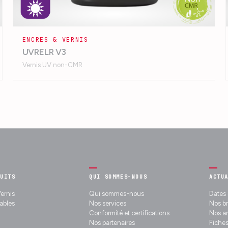
ENCRES & VERNIS
UVRELR V3
Vernis UV non-CMR
DUITS
QUI SOMMES-NOUS
ACTU
ernis
Qui sommes-nous
Dates 
bles
Nos services
Nos b
Conformité et certifications
Nos ar
Nos partenaires
Fiches