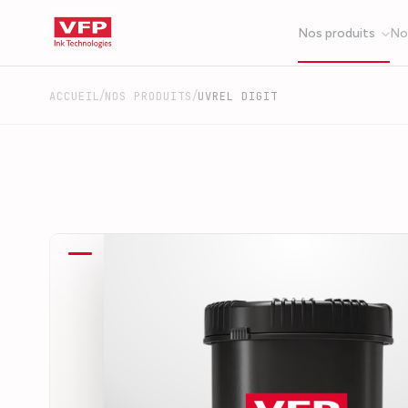
Nos produits
No
/
/
ACCUEIL
NOS PRODUITS
UVREL DIGIT