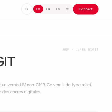
Contact
中
FR
EN
ES
REF ·
UVREL DIGIT
GIT
t un vernis UV non-CMR. Ce vernis de type relief
n des encres digitales.