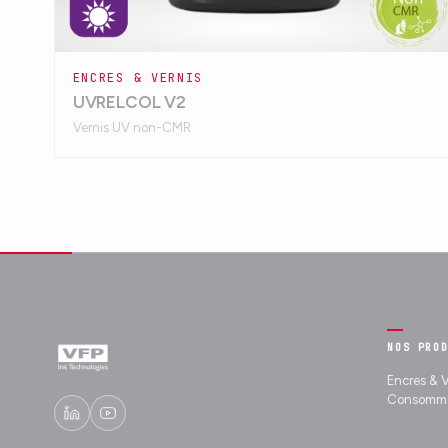
ENCRES & VERNIS
UVRELCOL V2
Vernis UV non-CMR
NOS PRO
Encres & V
Consomma