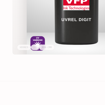
VERNIS
UV
NON-CMR