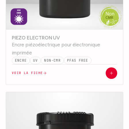
PIEZO ELECTRON UV
Encre piézoélectrique pour électronique
imprimée
ENCRE
UV
NON-CMR
PFAS FREE
VOIR LA FICHE