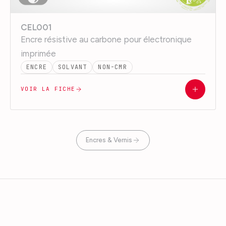
CEL001
Encre résistive au carbone pour électronique
imprimée
ENCRE
SOLVANT
NON-CMR
VOIR LA FICHE
Encres & Vernis
SINCE 1989
SINCE 1989 · VFP
VFP Ink
Technologies