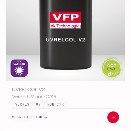
UVRELCOL V2
Vernis UV non-CMR
VERNIS
UV
NON-CMR
VOIR LA FICHE