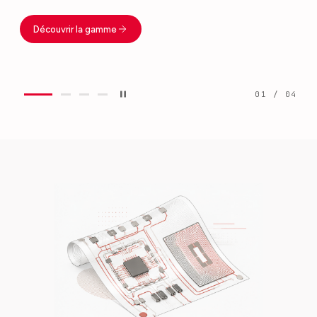
Découvrir la gamme
0
1
/ 0
4