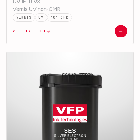
UVRELR V3
Vernis UV non-CMR
VERNIS
UV
NON-CMR
VOIR LA FICHE