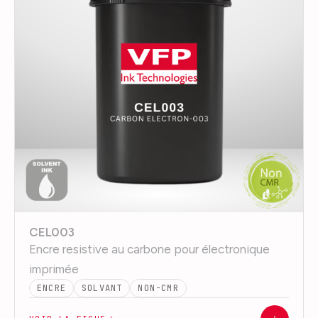
CEL003
Encre resistive au carbone pour électronique
imprimée
ENCRE
SOLVANT
NON-CMR