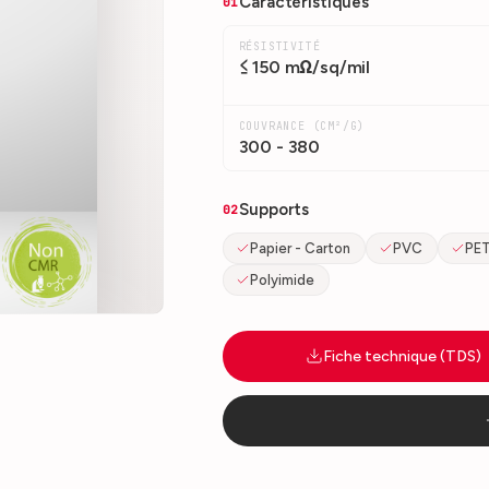
Caractéristiques
01
RÉSISTIVITÉ
≤ 150 mΩ/sq/mil
COUVRANCE (CM²/G)
300 - 380
Supports
02
Papier - Carton
PVC
PE
Polyimide
Fiche technique (TDS)