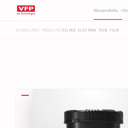
Nos produits
No
/
/
ACCUEIL
NOS PRODUITS
SILVER ELECTRON THIN FILM