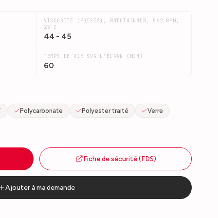
VISCOSITÉ (POISES), ROTOTHINNER, 562 RPM,
25°C
44 - 45
TEMPS DE VIE SUR L’ÉCRAN (MIN)
60
T
Polycarbonate
Polyester traité
Verre
Fiche de sécurité (FDS)
Ajouter à ma demande