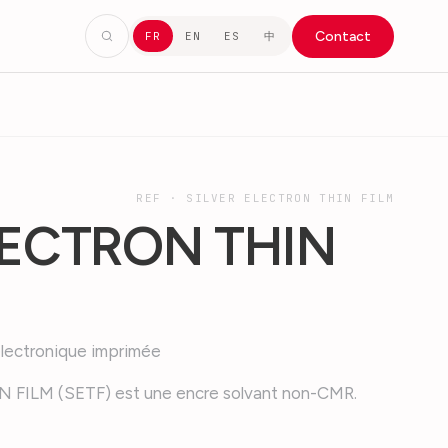
Contact
中
FR
EN
ES
REF ·
SILVER ELECTRON THIN FILM
LECTRON THIN
électronique imprimée
 FILM (SETF) est une encre solvant non-CMR.