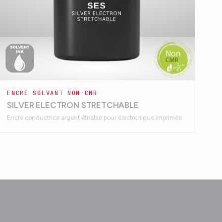
ENCRE SOLVANT NON-CMR
SILVER ELECTRON STRETCHABLE
Encre conductrice argent étirable pour électronique imprimée