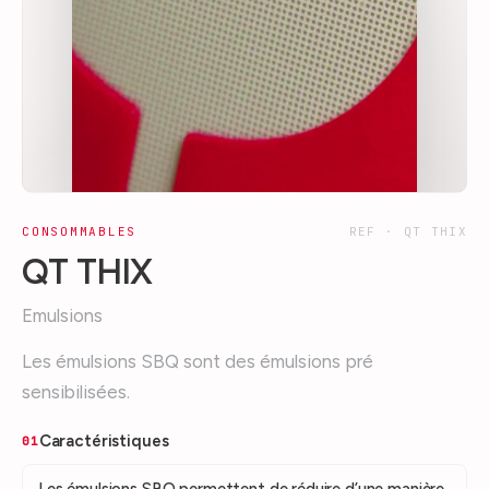
CONSOMMABLES
REF ·
QT THIX
QT THIX
Emulsions
Les émulsions SBQ sont des émulsions pré
sensibilisées.
Caractéristiques
01
Les émulsions SBQ permettent de réduire d’une manière