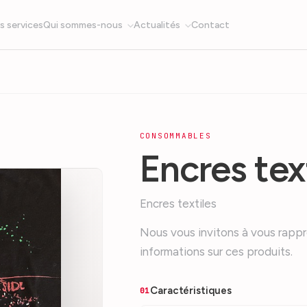
s services
Qui sommes-nous
Actualités
Contact
CONSOMMABLES
Encres tex
Encres textiles
Nous vous invitons à vous rappr
informations sur ces produits.
Caractéristiques
01