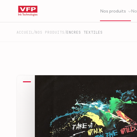
Nos produits
No
/
/
ACCUEIL
NOS PRODUITS
ENCRES TEXTILES