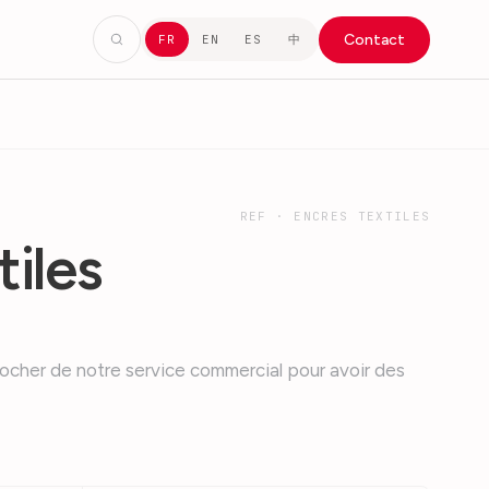
Contact
中
FR
EN
ES
REF ·
ENCRES TEXTILES
tiles
ocher de notre service commercial pour avoir des