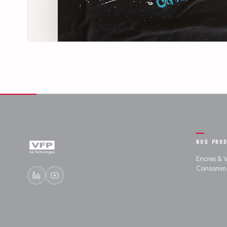
NOS PRO
Encres & V
Consomma
Experts en encres fonctionnelles et
décoratives depuis 1989.