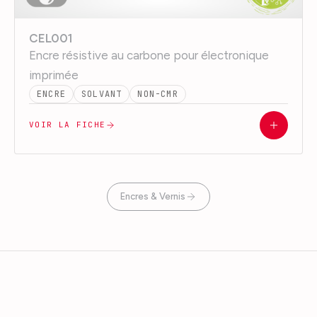
CEL001
Encre résistive au carbone pour électronique
imprimée
ENCRE
SOLVANT
NON-CMR
VOIR LA FICHE
Encres & Vernis
SINCE 1989
SINCE 1989 · VFP
VFP Ink
Technologies