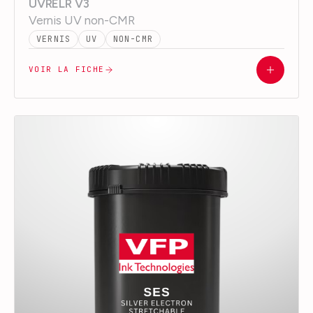
UVRELR V3
Vernis UV non-CMR
VERNIS
UV
NON-CMR
VOIR LA FICHE