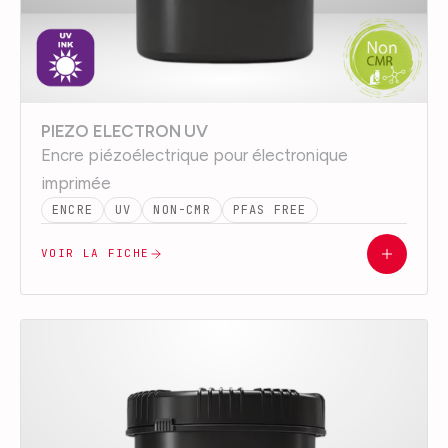
PIEZO ELECTRON UV
Encre piézoélectrique pour électronique
imprimée
ENCRE
UV
NON-CMR
PFAS FREE
VOIR LA FICHE