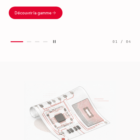
Découvrir la gamme
0
1
/ 0
4