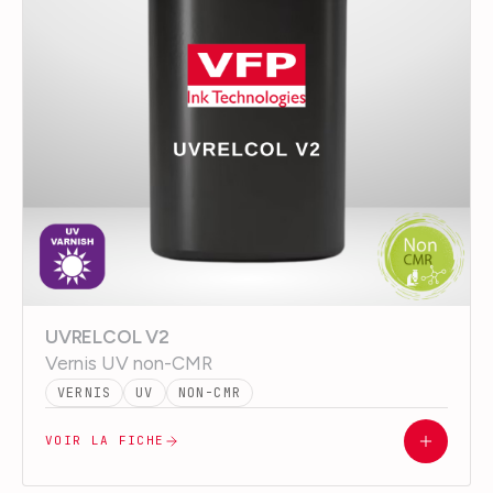
UVRELCOL V2
Vernis UV non-CMR
VERNIS
UV
NON-CMR
VOIR LA FICHE