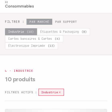
02
Consommables
FILTRER :
PAR MARCHÉ
PAR SUPPORT
Industrie
Étiquettes & Packaging
(
10
)
(
8
)
Cartes bancaires & Cartes
(
4
)
Électronique Imprimée
(
13
)
↳
·
INDUSTRIE
10
produits
FILTRES ACTIFS :
Industrie