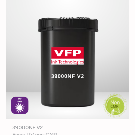
39000NF V2
Encre UV non-CMR