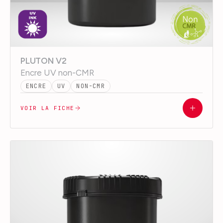
PLUTON V2
Encre UV non-CMR
ENCRE
UV
NON-CMR
VOIR LA FICHE