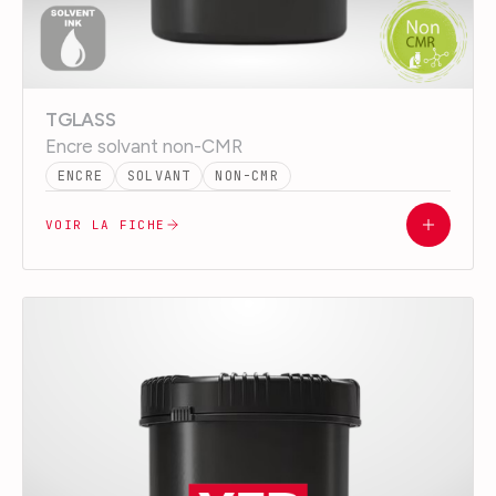
TGLASS
Encre solvant non-CMR
ENCRE
SOLVANT
NON-CMR
VOIR LA FICHE