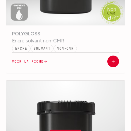
POLYGLOSS
Encre solvant non-CMR
ENCRE
SOLVANT
NON-CMR
VOIR LA FICHE